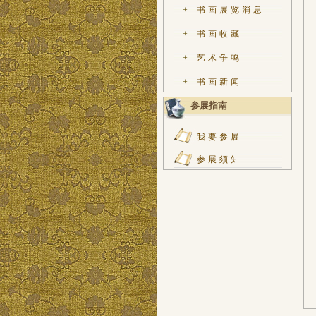
+
书画展览消息
+
书画收藏
+
艺术争鸣
+
书画新闻
参展指南
我要参展
参展须知