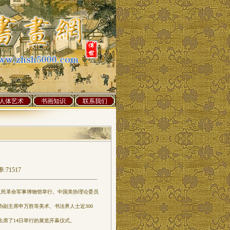
人体艺术
书画知识
联系我们
:71517
人民革命军事博物馆举行。中国美协理论委员
副主席申万胜等美术、书法界人士近300
席了14日举行的展览开幕仪式。