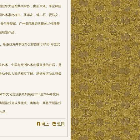
驻华大使馆共同承办，由邵大箴、李宝林担
画艺术家赵梅生、张孝友、傅二石、贾浩义、
青年雕塑家、广州美院教师洛鹏的17件雕塑
组雕塑作品。
、斯洛伐克共和国外交部副部长彼得·布里安
艺术、中国与欧洲艺术的最直接的对话，是
推动中欧人民的相互了解、增进友谊做出积极
文化交流的系列展在2013至2014年度持
出访斯洛伐克以及捷克、奥地利，并将于斯洛伐
幅作品。