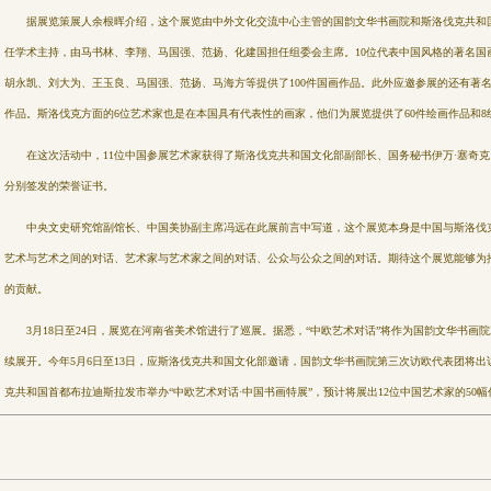
据展览策展人余根晖介绍，这个展览由中外文化交流中心主管的国韵文华书画院和斯洛伐克共和国
任学术主持，由马书林、李翔、马国强、范扬、化建国担任组委会主席。10位代表中国风格的著名国
胡永凯、刘大为、王玉良、马国强、范扬、马海方等提供了100件国画作品。此外应邀参展的还有著名
作品。斯洛伐克方面的6位艺术家也是在本国具有代表性的画家，他们为展览提供了60件绘画作品和8
在这次活动中，11位中国参展艺术家获得了斯洛伐克共和国文化部副部长、国务秘书伊万·塞奇克
分别签发的荣誉证书。
中央文史研究馆副馆长、中国美协副主席冯远在此展前言中写道，这个展览本身是中国与斯洛伐克
艺术与艺术之间的对话、艺术家与艺术家之间的对话、公众与公众之间的对话。期待这个展览能够为
的贡献。
3月18日至24日，展览在河南省美术馆进行了巡展。据悉，“中欧艺术对话”将作为国韵文华书画院对外
续展开。今年5月6日至13日，应斯洛伐克共和国文化部邀请，国韵文华书画院第三次访欧代表团将
克共和国首都布拉迪斯拉发市举办“中欧艺术对话·中国书画特展”，预计将展出12位中国艺术家的50