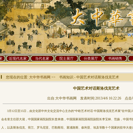
家
近现代名家
当代名家
院士展厅
分类展厅
书画销售
您现在的位置:
大中华书画网
>> 书画知识 - 中国艺术对话斯洛伐克艺术
中国艺术对话斯洛伐克艺术
出自:大中华书画网 发表时间:2013/4/6 16:22:26 点击率
3月12日至15日，由文化部中外文化交流中心主办的“中欧艺术对话·中国斯洛伐克艺术展”在中国
会名誉主任邵大箴，中国国家画院副院长曾来德，中国国家画院国画院副院长李宝林、范扬，中国书协
人，以及斯洛伐克、荷兰、罗马尼亚、巴勒斯坦、塞浦路斯、叙利亚、埃及等数十个国家的驻华大使出