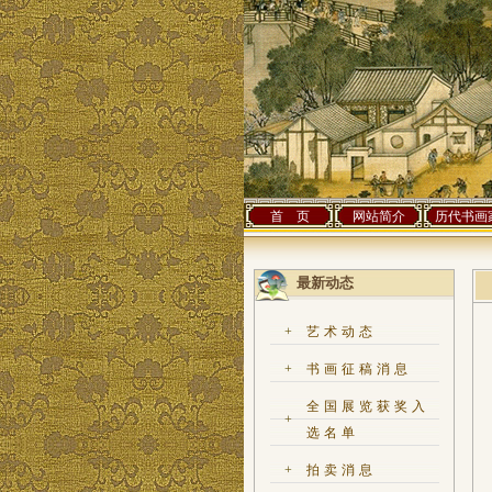
首 页
网站简介
历代书画
最新动态
+
艺术动态
+
书画征稿消息
全国展览获奖入
+
选名单
+
拍卖消息