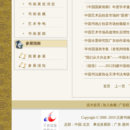
+
书画展览消息
·
《中国国家画廊》年度学术邀
+
书画收藏
·
中国艺术品拍卖市场的“退潮”
+
艺术争鸣
·
中国书画占拍卖市场份额最大
·
中国艺术市场高速增长后理性
+
书画新闻
·
中国水墨研究院广东创作基地
参展指南
·
毕传国漫画专集《老笔闲情集
我要参展
·
“我们从大兴走来”——中国
参展须知
·
《留痕》——2012刘建中国
·
中国书法家协会天津书法考级
首页
上一页
设为首页
|
加入收藏
|
广告联
Copyright © 2008 -2010 汉唐书画网.
总部：中国·北京 事业发展部：广东·惠州 联系电话