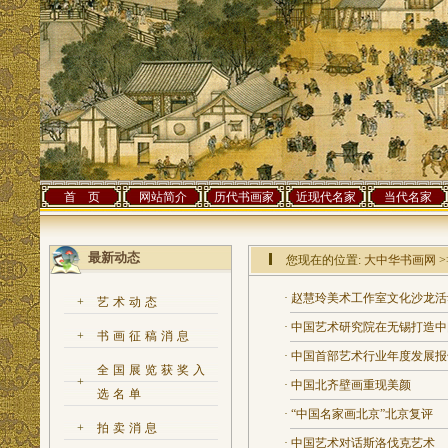
首 页
网站简介
历代书画家
近现代名家
当代名家
最新动态
您现在的位置:
大中华书画网
>
·
赵慧玲美术工作室文化沙龙活
+
艺术动态
·
中国艺术研究院在无锡打造中
+
书画征稿消息
·
中国首部艺术行业年度发展报
全国展览获奖入
+
·
中国北齐壁画重现美颜
选名单
·
“中国名家画北京”北京复评
+
拍卖消息
·
中国艺术对话斯洛伐克艺术