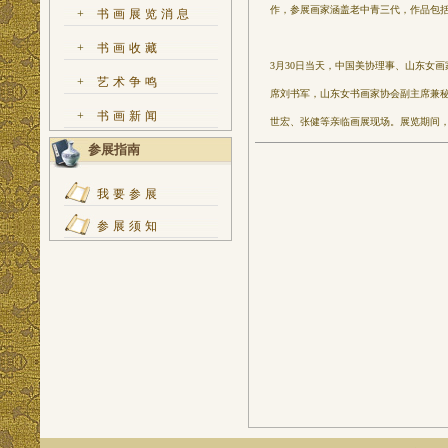
作，参展画家涵盖老中青三代，作品包
+
书画展览消息
+
书画收藏
3月30日当天，中国美协理事、山东女
+
艺术争鸣
席刘书军，山东女书画家协会副主席兼
+
书画新闻
世宏、张健等亲临画展现场。展览期间
参展指南
我要参展
参展须知