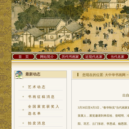
首 页
网站简介
历代书画家
近现代名家
当代名家
最新动态
您现在的位置:
大中华书画网
>
+
艺术动态
出自
+
书画征稿消息
全国展览获奖入
3月30日至4月3日，“春华秋实”当
+
选名单
策展人，展览邀请到单应桂、曾昭明、
+
拍卖消息
阳、巩艺、云门张岩、李恩成、杨恩国、