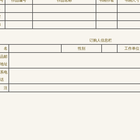
号
作品编号
作品名称
书画作者
书画尺寸
1
2
3
订购人信息栏
 名
性别
工作单位
品邮
地址
系电
话
 注