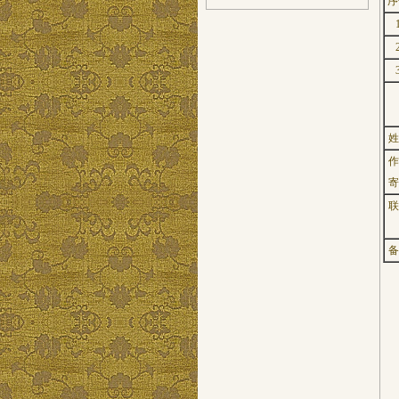
序
姓
作
寄
联
备