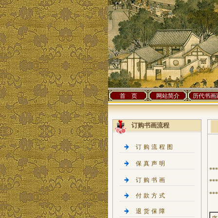
首 页
网站简介
历代书画
订购书画流程
订购流程图
保真声明
*
订购书画
*
***
付款方式
退货保障