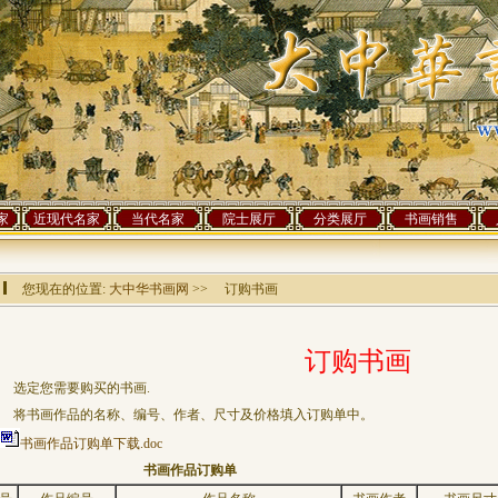
家
近现代名家
当代名家
院士展厅
分类展厅
书画销售
您现在的位置:
大中华书画网
>> 订购书画
订
购书画
** 选定您需要购买的书画.
** 将书画作品的名称、编号、作者、尺寸及价格填入订购单中。
书画作品订购单下载.doc
书画作品订购单