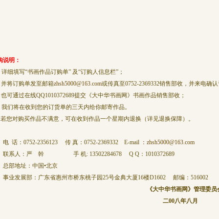
购说明：
、详细填写“书画作品订购单” 及“订购人信息栏”；
、并将订购单发至邮箱
zhsh5000@163.com
或传真至0752-2369332销售部收，并来电
、也可通过在线QQ1010372689提交《大中华书画网》书画作品销售部收；
、我们将在收到您的订货单的三天内给你邮寄作品。
、若您对购买作品不满意，可在收到作品一个星期内退换（详见退换保障）。
话：0752-2356123 传 真：0752-2369332 E-mail ：
zhsh5000@163.com
系人：严 幹 手 机: 13502284678 Q Q：1010372689
部地址：中国•北京
业发展部：广东省惠州市桥东桃子园25号金典大厦16楼D1602
邮编：516002
《大中华书画网》管理委员
二00八年八月