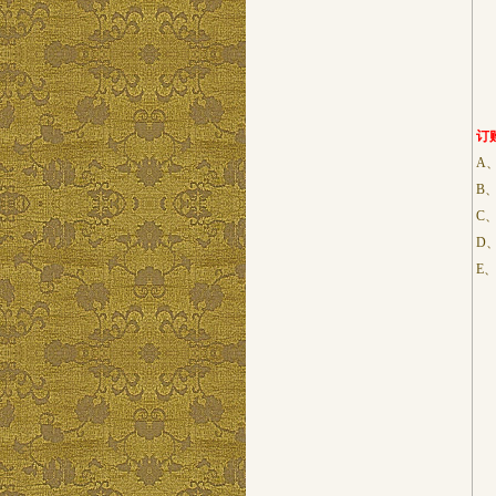
订
A
B
C
D
E
电 
联
总
事