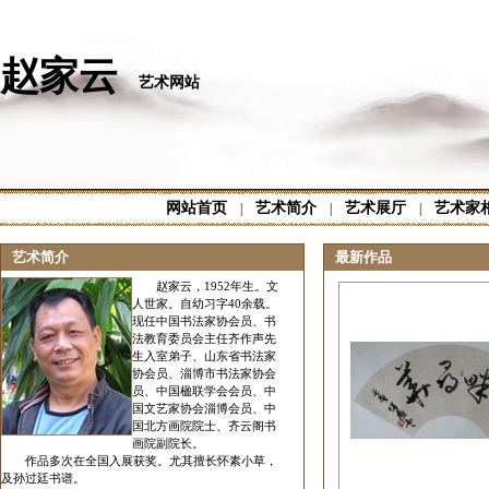
赵家云
艺术网站
网站首页
艺术简介
艺术展厅
艺术家
|
|
|
艺术简介
最新作品
赵家云，1952年生。文
人世家。自幼习字40余载。
现任中国书法家协会员、书
法教育委员会主任齐作声先
生入室弟子、山东省书法家
协会员、淄博市书法家协会
员、中国楹联学会会员、中
国文艺家协会淄博会员、中
国北方画院院士、齐云阁书
画院副院长。
作品多次在全国入展获奖。尤其擅长怀素小草，
及孙过廷书谱。