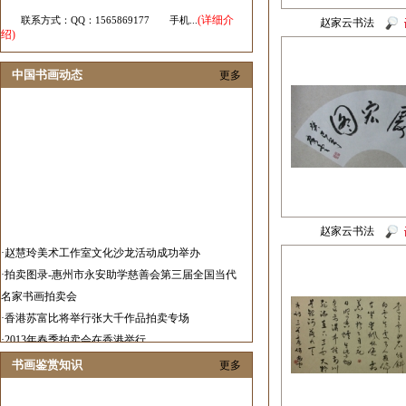
(详细介
联系方式：QQ：1565869177 手机...
赵家云书法
绍)
中国书画动态
更多
赵家云书法
·
赵慧玲美术工作室文化沙龙活动成功举办
·
拍卖图录-惠州市永安助学慈善会第三届全国当代
名家书画拍卖会
·
香港苏富比将举行张大千作品拍卖专场
·
2013年春季拍卖会在香港举行
·
2012中国艺术发展报告隆重发布
书画鉴赏知识
更多
·
春华秋实当代画家邀请展在济南举行
·
张伟革花鸟画作品展在山东举办